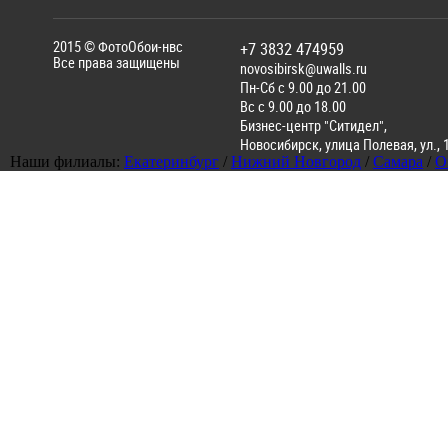
2015 ©
ФотоОбои-нвс
+7 3832 474959
Все права защищены
novosibirsk@uwalls.ru
Пн-Сб с 9.00 до 21.00
Вс с 9.00 до 18.00
Бизнес-центр "Ситидел",
Новосибирск
,
улица Полевая, ул., 
Наши филиалы:
Екатеринбург
/
Нижний Новгород
/
Самара
/
О