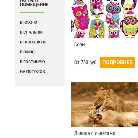
ПО ТИПУ
ПОМЕЩЕНИЯ
В КУХНЮ
В СПАЛЬНЮ
В ПРИХОЖУЮ
Совы
В ОФИС
Oт
750
руб
ПОДРОБНЕЕ
В ГОСТИНУЮ
НА ПОТОЛОК
Львица с львятами