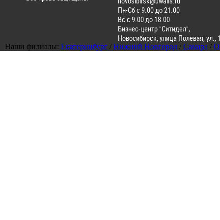
novosibirsk@uwalls.ru
Пн-Сб с 9.00 до 21.00
Вс с 9.00 до 18.00
Бизнес-центр "Ситидел",
Новосибирск
,
улица Полевая, ул., 
Наши филиалы:
Екатеринбург
/
Нижний Новгород
/
Самара
/
О