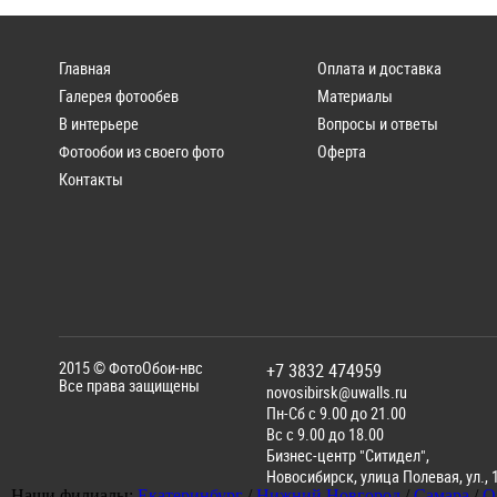
Главная
Оплата и доставка
Галерея фотообев
Материалы
В интерьере
Вопросы и ответы
Фотообои из своего фото
Оферта
Контакты
2015 ©
ФотоОбои-нвс
+7 3832 474959
Все права защищены
novosibirsk@uwalls.ru
Пн-Сб с 9.00 до 21.00
Вс с 9.00 до 18.00
Бизнес-центр "Ситидел",
Новосибирск
,
улица Полевая, ул., 
Наши филиалы:
Екатеринбург
/
Нижний Новгород
/
Самара
/
О