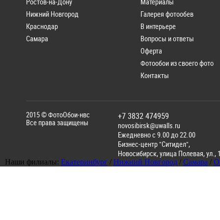
Ростов-на-Дону
Материалы
Нижний Новгород
Галерея фотообев
Краснодар
В интерьере
Самара
Вопросы и ответы
Оферта
Фотообои из своего фото
Контакты
2015 ©
ФотоОбои-нвс
+7 3832 474959
Все права защищены
novosibirsk@uwalls.ru
Ежедневно с 9.00 до 22.00
Бизнес-центр "Ситидел",
Новосибирск
,
улица Полевая, ул., 
Наши филиалы:
Екатеринбург
/
Нижний Новгород
/
Самара
/
О