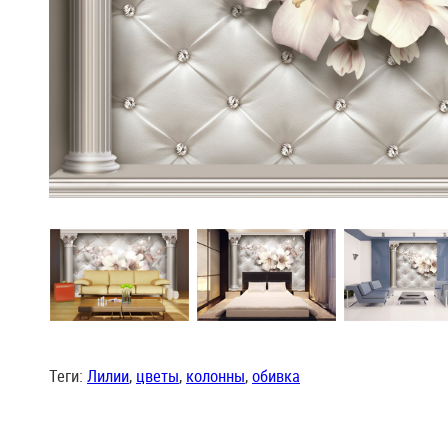
Теги:
Лилии
,
цветы
,
колонны
,
обивка