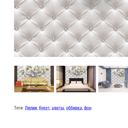
Теги:
Лилии
,
букет
,
цветы
,
оббивка
,
фон