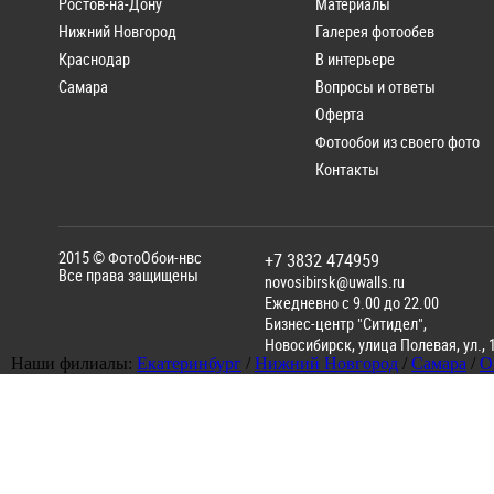
Ростов-на-Дону
Материалы
Нижний Новгород
Галерея фотообев
Краснодар
В интерьере
Самара
Вопросы и ответы
Оферта
Фотообои из своего фото
Контакты
2015 ©
ФотоОбои-нвс
+7 3832 474959
Все права защищены
novosibirsk@uwalls.ru
Ежедневно с 9.00 до 22.00
Бизнес-центр "Ситидел",
Новосибирск
,
улица Полевая, ул., 
Наши филиалы:
Екатеринбург
/
Нижний Новгород
/
Самара
/
О